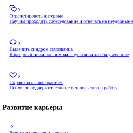
Отрепетировать интервью
Научим проходить собеседование и отвечать на неудобные
Вылечить синдром самозванца
Карьерный психолог поможет чувствовать себя увереннее
Справиться с выгоранием
Психолог поддержит, если не осталось сил на работу
Развитие карьеры
Развитие навыков и карьеры