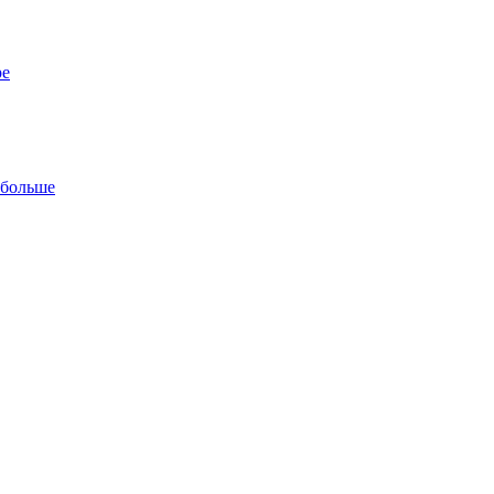
ре
 больше