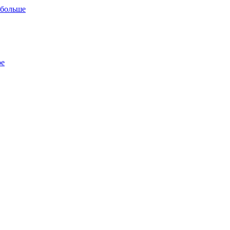
 больше
ре