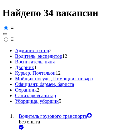
Найдено 34 вакансии
Администратор
2
Водитель, экспедитор
12
Воспитатель, няня
Дворник
1
Курьер, Почтальон
12
Мойщик посуды, Помощник повара
Официант, бармен, бариста
Охранник
2
Санитарка/санитар
Уборщица, уборщик
5
Водитель грузового транспорта
Без опыта