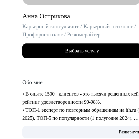
Анна Острикова
Карьерный консультант / Карьерный психолог /
Профориентолог / Резюмерайтер
Выбрать услугу
Обо мне
• В опыте 1500+ клиентов - это тысячи решенных ке
рейтинг удовлетворенности 90-98%.
• ТОП-1 эксперт по повторным обращениям на hh.ru (1
2025), ТОП-5 по популярности (1 полугодие 2024).
• 6+ лет на руководящих HR-позициях и 10+ лет в пс
Развернут
"Человек-Карьера" на всех уровнях: от бессознател