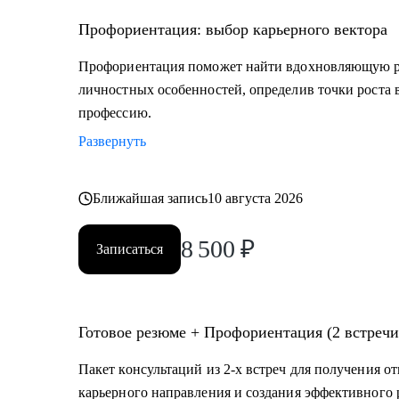
• туризм, гостеприимство
• закупки, тендеры
Профориентация: выбор карьерного вектора
• логистика, ВЭД
Профориентация поможет найти вдохновляющую ра
• маркетинг, PR
личностных особенностей, определив точки роста 
• образование
профессию.
• бухгалтерия
Развернуть
• психология
• аналитика
• склад
Ближайшая запись
10 августа 2026
• HR
8 500
₽
Записаться
Жизнь слишком коротка для нелюбимой работы, запи
Готовое резюме + Профориентация (2 встречи
Пакет консультаций из 2-х встреч для получения о
карьерного направления и создания эффективного 