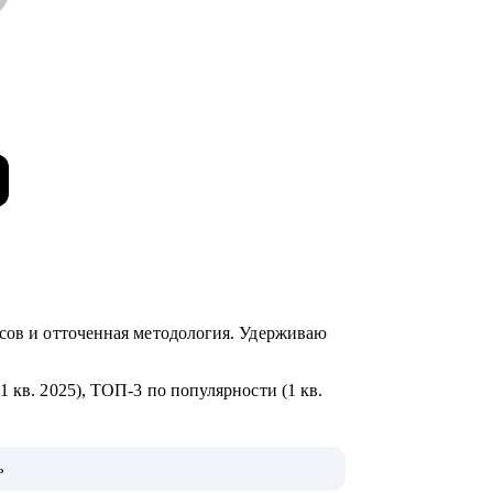
йсов и отточенная методология. Удерживаю
 кв. 2025), ТОП-3 по популярности (1 кв.
ихологии позволяют работать с системой
ь
ьных ограничений до требований HR.