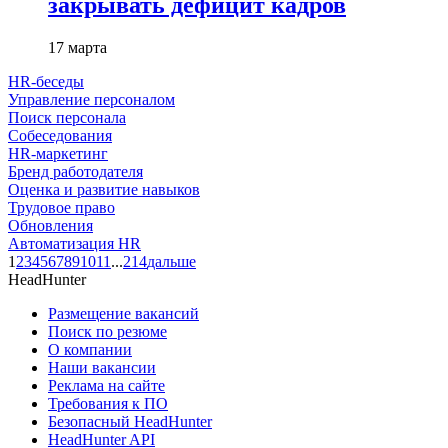
закрывать дефицит кадров
17 марта
HR-беседы
Управление персоналом
Поиск персонала
Собеседования
HR-маркетинг
Бренд работодателя
Оценка и развитие навыков
Трудовое право
Обновления
Автоматизация HR
1
2
3
4
5
6
7
8
9
10
11
...
214
дальше
HeadHunter
Размещение вакансий
Поиск по резюме
О компании
Наши вакансии
Реклама на сайте
Требования к ПО
Безопасный HeadHunter
HeadHunter API